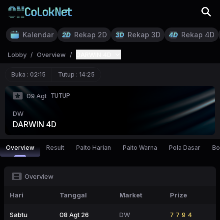
Kalendar
Rekap 2D
Rekap 3D
Rekap 4D
Lobby
/
Overview
/
DARWIN 4D
Buka :
02:15
Tutup :
14:25
TUTUP
09 Agt
DW
DARWIN 4D
Overview
Result
Paito Harian
Paito Warna
Pola Dasar
Bo
Overview
Hari
Tanggal
Market
Prize
Sabtu
08 Agt 26
DW
7794