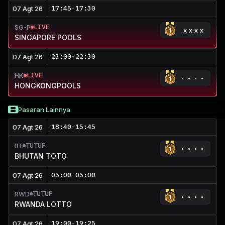
17:45
-
17:30
07 Agt 26
LIVE
SG-P
xxxx
SINGAPORE POOLS
23:00
-
22:30
07 Agt 26
LIVE
HK
HONGKONGPOOLS
Pasaran Lainnya
18:40
-
15:45
07 Agt 26
TUTUP
BT
BHUTAN TOTO
05:00
-
05:00
07 Agt 26
TUTUP
RWD
RWANDA LOTTO
19:00
-
19:25
07 Agt 26