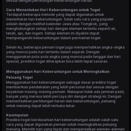
sesuai dengan perhitungan keberuntungan harian.
Cara Menentukan Hari Keberuntungan untuk Togel
Terdapat beberapa metode yang dapat digunakan untuk
menentukan hari keberuntungan. Salah satu cara yang populer
adalah dengan melihat kalender Jawa atau Tiongkok, yang
menghubungkan setiap hari dengan elemen tertentu seperti air,
tanah, api, dan logam. Setiap elemen ini diyakini dapat
mempengaruhi keberuntungan dalam permainan togel.
Selain itu, beberapa pemain togel juga memperhatikan angka-angka
yang muncul pada hari tertentu dalam sejarah. Dengan
menggunakan pola-pola angka yang muncul pada tanggal dan hari
spesial, prediksi togel diharapkan bisa lebih tepat sasaran.
Menggunakan Hari Keberuntungan untuk Meningkatkan
Peluang Togel
Menggunakan hari keberuntungan sebagai dasar prediksi togel
memberikan pendekatan yang lebih personal dan sesuai dengan
keyakinan masing-masing pemain. Walaupun tidak ada jaminan pasti,
banyak yang merasa lebih percaya diri dengan strategi ini. Dengan
memanfaatkan perhitungan harian dan keberuntungan, peluang
untuk menang dapat lebih terbuka lebar.
Kesimpulan
Prediksi togel berdasarkan hari keberuntungan adalah salah satu
cara yang dapat digunakan pemain untuk meningkatkan peluang
menang. Memilih hari yang tepat dan mengandalkan elemen-elemen