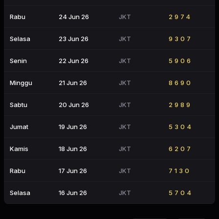
Rabu
24 Jun 26
JKT
2974
Selasa
23 Jun 26
JKT
9307
Senin
22 Jun 26
JKT
5906
Minggu
21 Jun 26
JKT
8690
Sabtu
20 Jun 26
JKT
2989
Jumat
19 Jun 26
JKT
5304
Kamis
18 Jun 26
JKT
6207
Rabu
17 Jun 26
JKT
7130
Selasa
16 Jun 26
JKT
5704