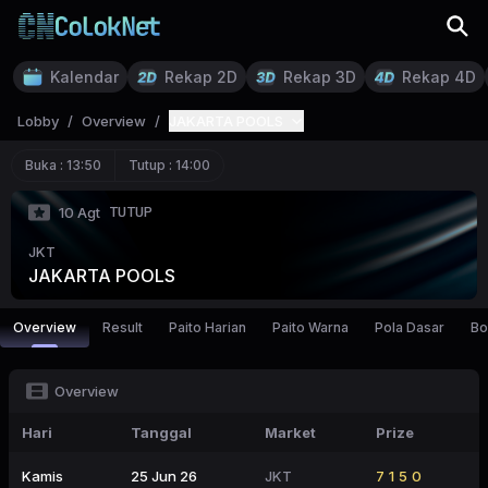
Kalendar
Rekap 2D
Rekap 3D
Rekap 4D
Lobby
/
Overview
/
JAKARTA POOLS
Buka :
13:50
Tutup :
14:00
TUTUP
10 Agt
JKT
JAKARTA POOLS
Overview
Result
Paito Harian
Paito Warna
Pola Dasar
Bo
Overview
Hari
Tanggal
Market
Prize
Kamis
25 Jun 26
JKT
7150