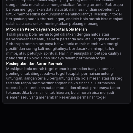
dengan bola merah atau mengandalkan feeling tertentu. Beberapa
bahkan menggunakan data statistik dari hasil undian sebelumnya
untuk memprediksi kemungkinan kemunculannya. Meskipun togel
bergantung pada keberuntungan, analisis bola merah bisa menjadi
salah satu cara untuk meningkatkan peluang menang
Mitos dan Kepercayaan Seputar Bola Merah
Tidak jarang bola merah togel dikaitkan dengan mitos atau
kepercayaan tertentu, seperti pertanda hoki atau angka keramat.
Beberapa pemain percaya bahwa bola merah membawa energi
positif dan sering kali mengikutinya berdasarkan mimpi, tafsir
mimpi, atau petunjuk spiritual. Hal ini menunjukkan betapa kuatnya
pengaruh psikologis dan budaya dalam permainan togel
Kesimpulan dan Saran Bermain
Meskipun bola merah togel menarik perhatian banyak pemain,
penting untuk diingat bahwa togel tetaplah permainan untung-
untungan. Jangan terlalu bergantung pada bola merah atau strategi
tertentu tanpa mempertimbangkan risiko finansial. Bermainlah
secara bijak, tentukan batas modal, dan nikmati prosesnya tanpa
tekanan. Jika bermain untuk hiburan, bola merah bisa menjadi
elemen seru yang menambah keseruan permainan togel