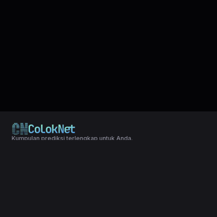
Kumpulan prediksi terlengkap untuk Anda.
© 2024 Copyright LXGroup. All rights reserved.
Terms & Conditions
|
Privacy Policy
bola merah MICHIGAN EVENING dibuat dalam bentuk kombinasi
dibuat untuk mempermudah togelers dalam membandingkan pola
data paito lainnya seperti : HK , SDY dan SGP. Bola Merah sering
terjadi kesamaan pola pada kedua pasaran togel untuk
memprediksi angka jitu hari ini dari Bola Fortunes terbaru