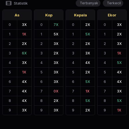
Statistik
Terbanyak
Terkecil
As
Kop
Kepala
Ekor
0
3
X
0
7
X
0
2
X
0
3
X
1
1
X
1
5
X
1
5
X
1
2
X
2
2
X
2
3
X
2
2
X
2
3
X
3
6
X
3
2
X
3
3
X
3
1
X
4
3
X
4
3
X
4
4
X
4
5
X
5
1
X
5
3
X
5
2
X
5
4
X
6
4
X
6
3
X
6
5
X
6
4
X
7
4
X
7
0
X
7
1
X
7
3
X
8
4
X
8
2
X
8
5
X
8
5
X
9
3
X
9
3
X
9
2
X
9
1
X