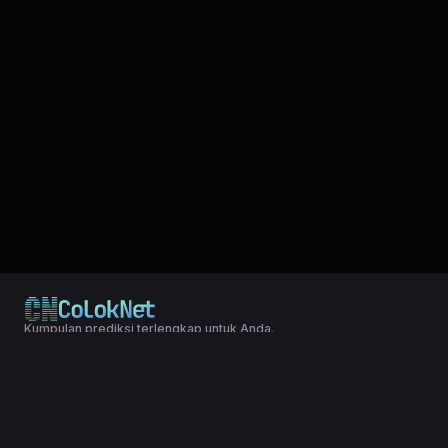
Kumpulan prediksi terlengkap untuk Anda.
© 2024 Copyright LXGroup. All rights reserved.
Terms & Conditions
|
Privacy Policy
Kumpulan data lengkap untuk mudah yang telah di simpulkan dari
result togel MANCITY4D, statistik, shio dll