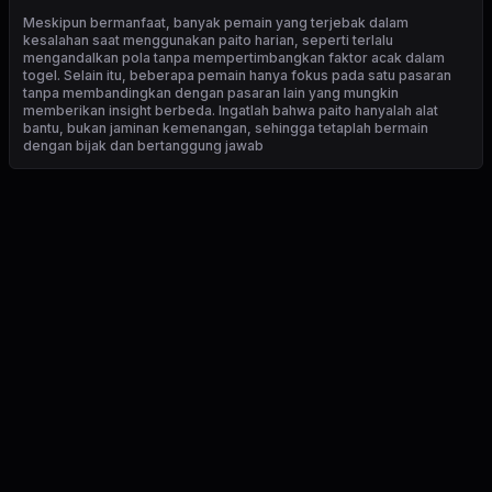
Meskipun bermanfaat, banyak pemain yang terjebak dalam
kesalahan saat menggunakan paito harian, seperti terlalu
mengandalkan pola tanpa mempertimbangkan faktor acak dalam
togel. Selain itu, beberapa pemain hanya fokus pada satu pasaran
tanpa membandingkan dengan pasaran lain yang mungkin
memberikan insight berbeda. Ingatlah bahwa paito hanyalah alat
bantu, bukan jaminan kemenangan, sehingga tetaplah bermain
dengan bijak dan bertanggung jawab