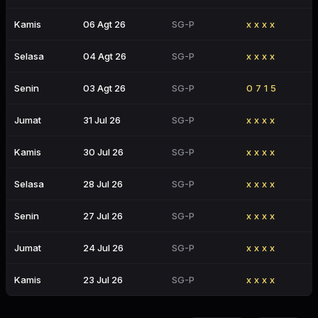
Kamis
06 Agt 26
SG-P
xxxx
Selasa
04 Agt 26
SG-P
xxxx
Senin
03 Agt 26
SG-P
0715
Jumat
31 Jul 26
SG-P
xxxx
Kamis
30 Jul 26
SG-P
xxxx
Selasa
28 Jul 26
SG-P
xxxx
Senin
27 Jul 26
SG-P
xxxx
Jumat
24 Jul 26
SG-P
xxxx
Kamis
23 Jul 26
SG-P
xxxx