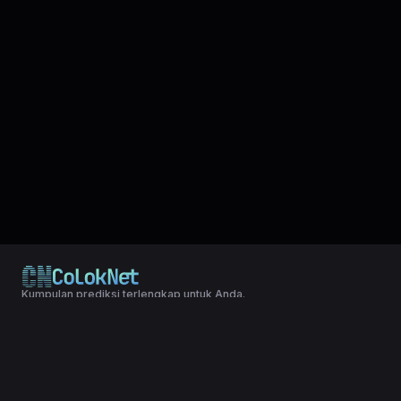
Kumpulan prediksi terlengkap untuk Anda.
© 2024 Copyright LXGroup. All rights reserved.
Terms & Conditions
|
Privacy Policy
Kumpulan data lengkap untuk mudah yang telah di simpulkan dari
result togel SINGAPORE POOLS, statistik, shio dll