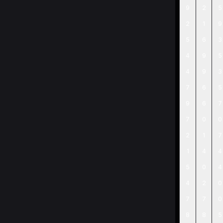
9
2
5
2
1
9
5
6
3
4
9
5
4
9
3
7
6
5
9
6
7
7
0
0
2
1
7
1
4
4
5
0
4
4
2
0
7
7
0
8
8
5