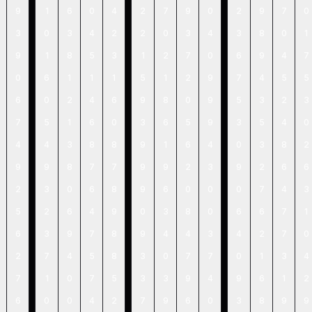
9
1
6
0
4
2
7
9
0
2
9
7
0
3
0
3
4
2
2
0
3
4
3
8
0
1
9
1
8
5
3
1
2
7
0
6
9
4
7
0
6
1
1
1
5
1
2
9
7
4
5
5
6
0
2
4
6
9
8
0
9
5
3
2
3
7
5
1
6
0
3
6
5
9
3
5
4
0
4
4
3
8
8
9
1
6
4
0
3
8
2
9
9
8
7
7
9
9
2
3
9
2
6
6
2
3
0
6
8
9
6
0
0
0
7
4
3
5
2
6
4
9
0
3
8
0
6
6
7
1
6
3
9
7
8
9
4
4
3
4
2
7
0
2
7
4
5
8
3
0
7
7
0
1
3
4
7
1
0
7
5
3
3
9
4
9
6
1
2
6
0
0
4
2
7
9
6
0
3
8
9
9