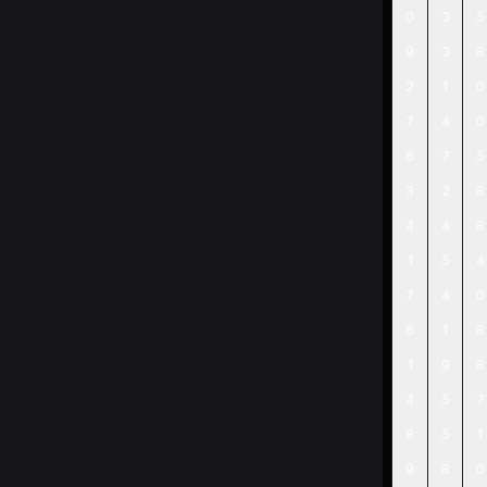
0
3
5
9
3
8
2
1
0
7
4
0
6
7
5
3
2
8
4
4
8
1
5
4
7
4
0
6
1
8
1
9
8
4
5
7
8
5
1
9
8
0