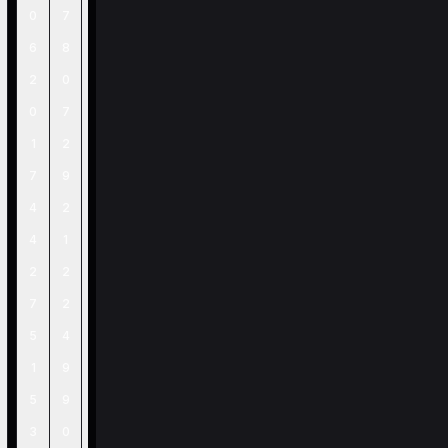
0
7
0
6
7
2
0
8
5
1
1
0
6
8
2
5
9
4
8
5
0
6
1
2
2
0
4
4
5
7
7
6
8
2
9
7
0
7
2
0
5
3
1
7
0
5
8
1
1
2
3
8
8
7
2
6
2
7
9
5
7
9
5
4
4
5
8
0
1
8
6
9
4
2
1
2
1
5
7
4
9
5
0
7
4
1
4
2
7
6
8
5
4
2
7
2
2
2
6
9
4
0
1
1
1
3
3
8
7
2
7
9
5
8
6
8
6
0
1
3
5
4
5
2
9
3
8
7
6
0
3
5
1
9
1
5
3
4
2
4
6
4
4
8
5
9
3
0
9
4
8
8
2
8
5
9
3
0
5
6
2
9
7
7
2
6
1
0