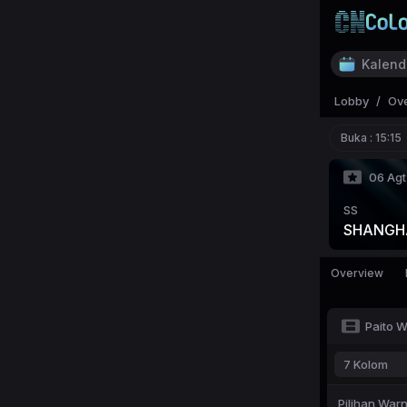
Kalend
Lobby
/
Ov
Buka :
15:15
06 Agt
SS
SHANGHA
Overview
Paito 
7 Kolom
Pilihan War