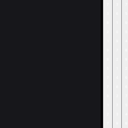
7
3
7
3
6
5
8
1
9
2
0
5
1
9
4
9
7
8
8
2
9
5
1
2
7
4
6
7
8
6
9
2
7
1
7
5
2
3
4
7
9
8