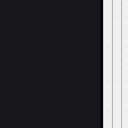
5
7
4
9
3
8
2
5
5
3
0
7
0
1
0
5
3
9
2
7
8
1
6
6
9
0
5
8
6
0
7
2
1
8
7
0
0
7
3
4
1
6