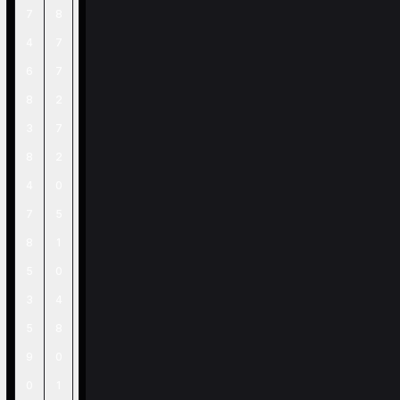
7
8
3
6
3
5
7
0
9
0
3
2
4
7
7
3
9
8
5
2
5
5
3
9
6
7
1
3
2
2
8
7
9
0
3
1
8
2
3
3
0
0
3
6
5
9
4
5
3
7
4
2
3
5
2
2
6
3
8
1
8
2
4
0
3
7
0
4
0
2
7
3
4
0
5
1
1
9
5
9
5
4
8
2
7
5
3
8
1
5
5
8
9
0
7
7
8
1
2
7
2
9
5
7
7
2
6
6
5
0
7
2
4
6
6
0
8
8
0
5
3
4
9
9
1
3
0
8
3
3
1
7
5
8
2
3
7
8
0
4
7
0
1
2
9
0
3
4
1
4
6
0
5
7
4
3
0
1
5
3
8
7
6
6
6
2
0
3