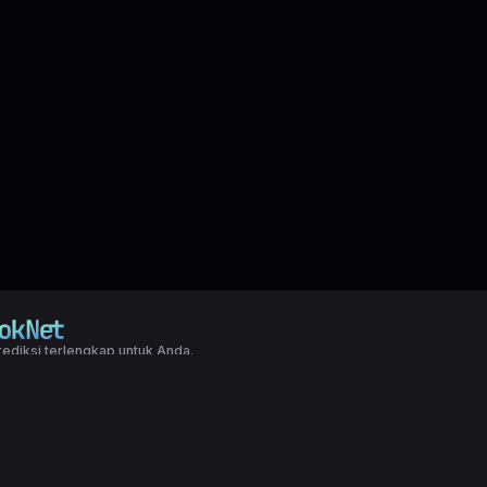
ediksi terlengkap untuk Anda.
right LXGroup. All rights reserved.
ditions
|
Privacy Policy
ngat lengkap dan juga dilengkapi dengan paito TOTOMACAU 16:00 WIB dan ta
ngkap beserta jumlahnya. Anda juga bisa memilih data berdasarkan hari kelu
6:00 WIB. Tools togel paito harian ini sangat terbaik karena bisa memba
alisa angka keluaran togel secara akurat dan jitu