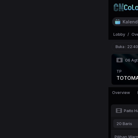
Kalend
Lobby
/
Ov
Buka :
22:40
06 Agt
TP
TOTOMAC
Overview
Paito H
20 Baris
Pilihan War