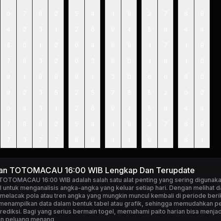
0
7
6
2
5
4
1
9
2
7
6
9
4
2
3
1
2
6
9
4
5
9
4
4
5
0
1
2
0
4
6
9
1
7
1
9
7
6
3
2
0
3
6
0
1
8
1
0
9
1
9
9
9
1
3
0
6
0
8
0
9
2
3
5
2
5
7
5
5
2
0
2
0
4
3
1
2
6
9
4
5
9
4
4
7
8
6
2
5
4
1
9
2
7
6
9
7
3
7
7
6
9
1
1
9
6
6
1
rian TOTOMACAU 16:00 WIB Lengkap Dan Terupdate
n TOTOMACAU 16:00 WIB
adalah salah satu alat penting yang sering digunak
 untuk menganalisis angka-angka yang keluar setiap hari. Dengan melihat da
melacak pola atau tren angka yang mungkin muncul kembali di periode berik
a menampilkan data dalam bentuk tabel atau grafik, sehingga memudahkan 
ediksi. Bagi yang serius bermain togel, memahami paito harian bisa menjad
an peluang menang