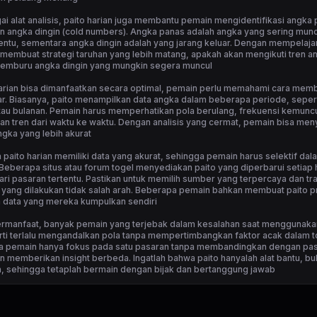
ai alat analisis, paito harian juga membantu pemain mengidentifikasi angka 
n angka dingin (cold numbers). Angka panas adalah angka yang sering mun
entu, sementara angka dingin adalah yang jarang keluar. Dengan mempelajar
membuat strategi taruhan yang lebih matang, apakah akan mengikuti tren a
 memburu angka dingin yang mungkin segera muncul
harian bisa dimanfaatkan secara optimal, pemain perlu memahami cara me
. Biasanya, paito menampilkan data angka dalam beberapa periode, sepert
tau bulanan. Pemain harus memperhatikan pola berulang, frekuensi kemunc
n tren dari waktu ke waktu. Dengan analisis yang cermat, pemain bisa me
gka yang lebih akurat
paito harian memiliki data yang akurat, sehingga pemain harus selektif dal
eberapa situs atau forum togel menyediakan paito yang diperbarui setiap 
ari pasaran tertentu. Pastikan untuk memilih sumber yang terpercaya dan t
s yang dilakukan tidak salah arah. Beberapa pemain bahkan membuat paito p
 data yang mereka kumpulkan sendiri
rmanfaat, banyak pemain yang terjebak dalam kesalahan saat menggunaka
rti terlalu mengandalkan pola tanpa mempertimbangkan faktor acak dalam to
pa pemain hanya fokus pada satu pasaran tanpa membandingkan dengan pasa
 memberikan insight berbeda. Ingatlah bahwa paito hanyalah alat bantu, bu
 sehingga tetaplah bermain dengan bijak dan bertanggung jawab