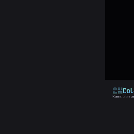
Kumpulan pr
© 2024 Copy
Terms & Con
Data ini sa
sampai 4 le
TOTOMACAU 1
untuk mengan