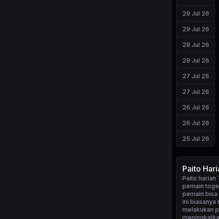
29 Jul 26
29 Jul 26
28 Jul 26
28 Jul 26
27 Jul 26
27 Jul 26
26 Jul 26
26 Jul 26
25 Jul 26
Paito Ha
Paito haria
pemain togel
pemain bisa 
ini biasany
melakukan pr
meningkatk