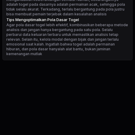
adalah togel pada dasarnya adalah permainan acak, sehingga pola
tidak selalu akurat. Terkadang, terlalu bergantung pada pola justru
bisa membuat pemain terjebak dalam kesalahan analisis
Tips Mengoptimalkan Pola Dasar Togel
Agar pola dasar togel lebih efektif, kombinasikan beberapa metode
analisis dan jangan hanya bergantung pada satu pola. Selalu
perbarui data keluaran terbaru untuk memastikan analisis tetap
relevan. Selain itu, kelola modal dengan bijak dan jangan terlalu
emosional saat kalah. Ingatlah bahwa togel adalah permainan
hiburan, dan pola dasar hanyalah alat bantu, bukan jaminan
kemenangan mutlak