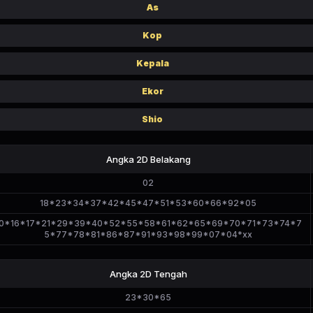
As
Kop
Kepala
Ekor
Shio
Angka 2D
Belakang
02
18*23*34*37*42*45*47*51*53*60*66*92*05
10*16*17*21*29*39*40*52*55*58*61*62*65*69*70*71*73*74*7
5*77*78*81*86*87*91*93*98*99*07*04*xx
Angka 2D
Tengah
23*30*65