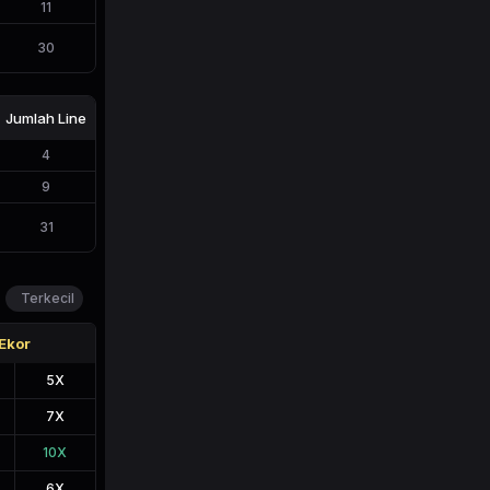
11
30
Jumlah Line
4
9
31
Terkecil
Ekor
5
X
7
X
10
X
6
X