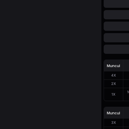
Muncul
4
X
2
X
1
X
Muncul
3
X