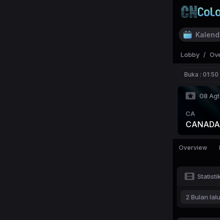
Kalend
Lobby
/
Ov
Buka :
01:50
08 Agt
CA
CANADA
Overview
Statisti
2 Bulan lal