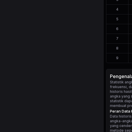
4
5
6
7
8
9
Pengenala
Statistik a
frekuensi, 
historis has
angka yang 
statistik d
membuat pred
Peran Data H
Data histori
angka-angka
yang cender
metode seper