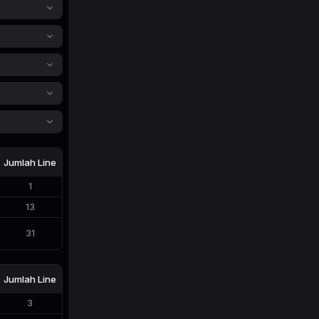
Jumlah Line
1
13
31
Jumlah Line
3