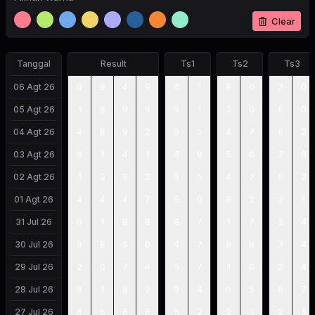
Clear
Tanggal
Result
Ts1
Ts2
Ts3
06 Agt 26
0
8
4
9
4
1
8
0
7
0
05 Agt 26
1
8
9
9
9
1
3
0
6
0
04 Agt 26
4
8
9
2
9
5
4
7
6
2
03 Agt 26
6
1
4
1
4
9
5
6
7
6
02 Agt 26
1
3
9
2
9
5
4
7
6
2
01 Agt 26
4
4
4
7
5
0
9
2
2
1
31 Jul 26
0
1
8
8
8
7
1
7
3
4
30 Jul 26
9
8
5
0
4
7
9
8
7
4
29 Jul 26
2
0
7
4
5
7
1
6
2
4
28 Jul 26
6
1
8
9
9
4
0
5
6
7
27 Jul 26
6
5
6
6
5
2
2
4
2
5