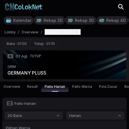
Kalendar
Rekap 2D
Rekap 3D
Rekap 4D
Lobby
/
Overview
/
GERMANY PLUS5
Buka :
01:00
Tutup :
01:10
TUTUP
07 Agt
GRM
GERMANY PLUS5
Overview
Result
Paito Harian
Paito Warna
Pola Dasar
Bo
Paito Harian
20 Baris
Harian
Pilihan Warna