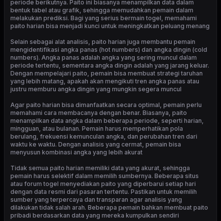
periode berikutnya. Paito ini biasanya menampilkan data dalam
bentuk tabel atau grafik, sehingga memudahkan pemain dalam
melakukan prediksi. Bagi yang serius bermain togel, memahami
paito harian bisa menjadi kunci untuk meningkatkan peluang menang
Selain sebagai alat analisis, paito harian juga membantu pemain
mengidentifikasi angka panas (hot numbers) dan angka dingin (cold
numbers). Angka panas adalah angka yang sering muncul dalam
periode tertentu, sementara angka dingin adalah yang jarang keluar.
Dengan mempelajari paito, pemain bisa membuat strategi taruhan
yang lebih matang, apakah akan mengikuti tren angka panas atau
justru memburu angka dingin yang mungkin segera muncul
Agar paito harian bisa dimanfaatkan secara optimal, pemain perlu
memahami cara membacanya dengan benar. Biasanya, paito
menampilkan data angka dalam beberapa periode, seperti harian,
mingguan, atau bulanan. Pemain harus memperhatikan pola
berulang, frekuensi kemunculan angka, dan perubahan tren dari
waktu ke waktu. Dengan analisis yang cermat, pemain bisa
menyusun kombinasi angka yang lebih akurat
Tidak semua paito harian memiliki data yang akurat, sehingga
pemain harus selektif dalam memilih sumbernya. Beberapa situs
atau forum togel menyediakan paito yang diperbarui setiap hari
dengan data resmi dari pasaran tertentu. Pastikan untuk memilih
sumber yang terpercaya dan transparan agar analisis yang
dilakukan tidak salah arah. Beberapa pemain bahkan membuat paito
pribadi berdasarkan data yang mereka kumpulkan sendiri