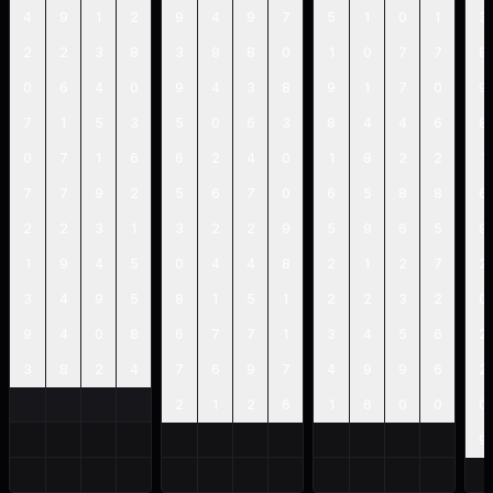
4
9
1
2
9
4
9
7
5
1
0
1
3
2
2
3
8
3
9
8
0
1
0
7
7
8
0
6
4
0
9
4
3
8
9
1
7
0
9
7
1
5
3
5
0
6
3
8
4
4
6
8
0
7
1
6
6
2
4
0
1
8
2
2
1
7
7
9
2
5
6
7
0
6
5
8
8
6
2
2
3
1
3
2
2
9
5
9
6
5
9
1
9
4
5
0
4
4
8
2
1
2
7
2
3
4
9
5
8
1
5
1
2
2
3
2
0
9
4
0
8
6
7
7
1
3
4
5
6
2
3
8
2
4
7
6
9
7
4
9
9
6
2
2
1
2
6
1
6
0
0
0
9