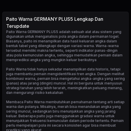
Paito Warna GERMANY PLUS5 Lengkap Dan
Terupdate
Paito Warna GERMANY PLUS5
adalah sebuah alat atau sistem yang
digunakan untuk menganalisis pola angka dalam permainan togel.
Biasanya, paito ini menampilkan data hasil keluaran angka dalam
bentuk tabel yang dilengkapi dengan variasi warna. Warna-warna
tersebut memiliki makna tertentu, seperti indikator panas-dingin
atau pola kemunculan angka, sehingga memudahkan pemain dalam
memprediksi angka yang mungkin keluar berikutnya
Paito Warna tidak hanya sekadar menampilkan data historis, tetapi
juga membantu pemain mengidentifikasi tren angka. Dengan melihat
kombinasi warna, pemain bisa mengetahui angka-angka yang sering
(panas) atau jarang (dingin) muncul. Hal ini berguna untuk menyusun
strategi taruhan yang lebih terarah, meningkatkan peluang menang,
dan mengurangi risiko kekalahan
Membaca Paito Warna membutuhkan pemahaman tentang arti setiap
warna dan polanya. Misalnya, merah bisa menandakan angka yang
sering muncul, sedangkan biru menunjukkan angka yang jarang
keluar. Beberapa paito juga menggunakan gradasi warna untuk
menunjukkan frekuensi kemunculan dalam periode tertentu. Pemain
perlu mempelajari pola ini secara konsisten agar bisa membuat
prediksi yang akurat