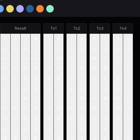
Result
Ts1
Ts2
Ts3
Ts4
3
1
1
8
1
0
7
8
0
1
2
8
0
6
8
1
7
6
4
4
4
9
9
4
6
7
4
4
3
9
8
1
8
6
3
1
8
5
9
0
9
3
2
6
6
8
7
6
5
1
9
4
8
9
3
1
3
6
8
1
2
5
4
9
4
1
8
0
7
0
3
0
4
9
8
0
7
3
4
9
4
8
9
9
6
8
2
3
3
0
8
4
8
1
3
4
3
7
8
7
8
8
0
9
3
3
5
9
6
3
4
0
4
3
7
6
7
8
2
6
9
8
7
9
7
8
1
3
4
3
6
3