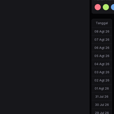
Tanggal
08 Agt 26
07 Agt 26
06 Agt 26
05 Agt 26
04 Agt 26
03 Agt 26
02 Agt 26
01 Agt 26
31 Jul 26
30 Jul 26
29 Jul 26