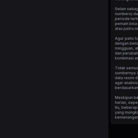
Selain sebag
numbers) da
periode tert
pemain bisa 
atau justru
Agar paito 
dengan benar
mingguan, a
dan perubaha
kombinasi an
Tidak semua 
sumbernya. B
data resmi d
agar analisi
berdasarkan
Meskipun be
harian, sepe
itu, bebera
yang mungkin
kemenangan,