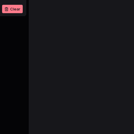
Clear