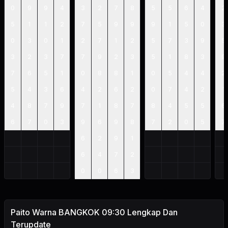
0
9
9
4
3
2
7
8
5
5
6
4
2
5
1
1
2
7
5
9
9
9
1
5
0
3
0
3
0
1
2
7
1
2
5
7
3
9
5
3
2
3
7
7
9
2
3
5
1
8
3
9
7
6
5
1
0
8
8
1
0
5
4
4
2
5
4
3
6
4
2
6
2
0
7
4
2
1
4
8
7
9
7
1
8
7
8
4
5
5
6
6
7
0
3
9
6
9
8
7
2
0
5
7
6
2
9
1
6
4
7
2
0
0
6
3
Paito Warna BANGKOK 09:30 Lengkap Dan
Terupdate