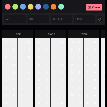
Clear
Senin
Selasa
Rabu
2
5
4
9
5
1
9
4
8
5
9
0
6
4
5
0
3
9
6
4
1
9
8
7
9
6
8
5
4
8
0
4
4
5
0
4
4
5
8
7
0
9
2
0
4
7
4
0
9
4
0
8
1
9
0
0
6
9
6
0
0
8
7
9
8
4
1
4
7
6
3
8
5
6
7
6
9
3
1
3
1
3
8
9
8
7
1
8
4
8
9
4
9
8
1
3
3
8
1
5
2
2
6
3
3
1
2
2
3
8
9
4
7
9
4
8
5