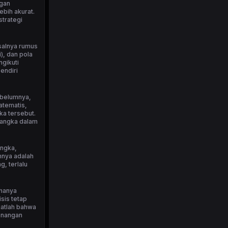
ngan
bih akurat.
strategi
isalnya rumus
), dan pola
ngikuti
endiri
ebelumnya,
atematis,
ka tersebut.
 angka dalam
angka,
nnya adalah
, terlalu
 hanya
sis tetap
ngatlah bahwa
menangan