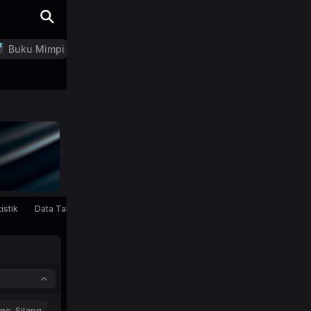
Buku Mimpi
LN Generator
istik
Data Tahunan
mo-Silang