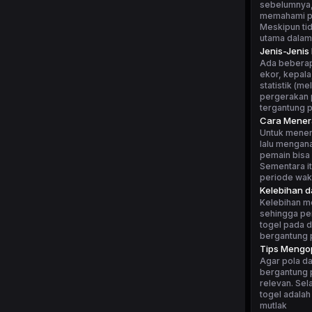
sebelumnya, 
memahami po
Meskipun tid
utama dalam
Jenis-Jenis
Ada beberapa
ekor, kepala
statistik (m
pergerakan p
tergantung 
Cara Mener
Untuk mener
lalu mengan
pemain bisa 
Sementara i
periode wakt
Kelebihan 
Kelebihan m
sehingga pe
togel pada d
bergantung p
Tips Mengop
Agar pola da
bergantung p
relevan. Sel
togel adalah
mutlak