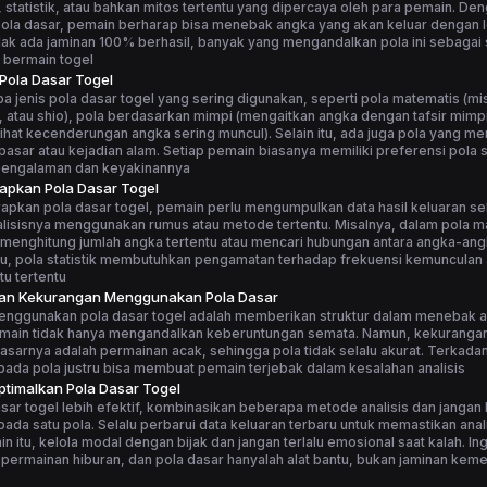
statistik, atau bahkan mitos tertentu yang dipercaya oleh para pemain. De
la dasar, pemain berharap bisa menebak angka yang akan keluar dengan le
ak ada jaminan 100% berhasil, banyak yang mengandalkan pola ini sebagai 
 bermain togel
 Pola Dasar Togel
 jenis pola dasar togel yang sering digunakan, seperti pola matematis (m
, atau shio), pola berdasarkan mimpi (mengaitkan angka dengan tafsir mimpi
elihat kecenderungan angka sering muncul). Selain itu, ada juga pola yang me
asar atau kejadian alam. Setiap pemain biasanya memiliki preferensi pola s
pengalaman dan keyakinannya
apkan Pola Dasar Togel
apkan pola dasar togel, pemain perlu mengumpulkan data hasil keluaran s
alisisnya menggunakan rumus atau metode tertentu. Misalnya, dalam pola m
menghitung jumlah angka tertentu atau mencari hubungan antara angka-ang
tu, pola statistik membutuhkan pengamatan terhadap frekuensi kemunculan
u tertentu
dan Kekurangan Menggunakan Pola Dasar
enggunakan pola dasar togel adalah memberikan struktur dalam menebak 
main tidak hanya mengandalkan keberuntungan semata. Namun, kekuranga
asarnya adalah permainan acak, sehingga pola tidak selalu akurat. Terkadang
ada pola justru bisa membuat pemain terjebak dalam kesalahan analisis
timalkan Pola Dasar Togel
sar togel lebih efektif, kombinasikan beberapa metode analisis dan jangan
ada satu pola. Selalu perbarui data keluaran terbaru untuk memastikan anali
ain itu, kelola modal dengan bijak dan jangan terlalu emosional saat kalah. I
 permainan hiburan, dan pola dasar hanyalah alat bantu, bukan jaminan ke