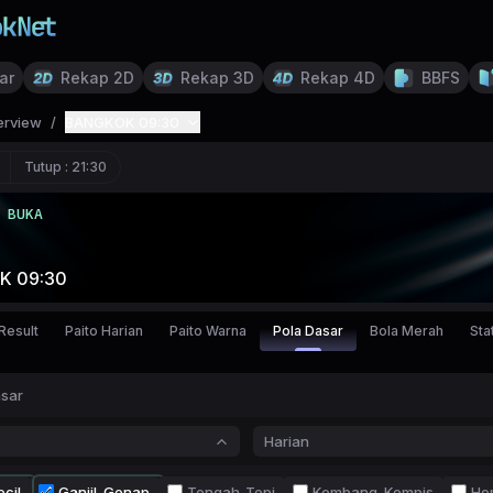
ar
Rekap 2D
Rekap 3D
Rekap 4D
BBFS
erview
/
BANGKOK 09:30
Tutup :
21:30
BUKA
K 09:30
Result
Paito Harian
Paito Warna
Pola Dasar
Bola Merah
Stat
asar
Harian
cil
Ganjil-Genap
Tengah-Tepi
Kembang-Kempis
Ho