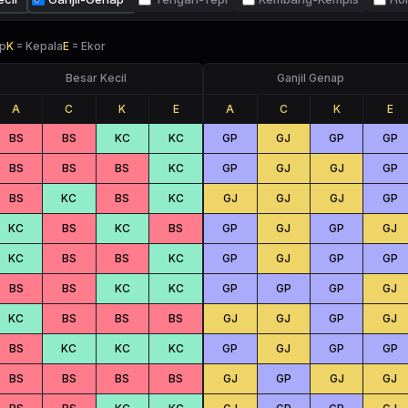
p
K
=
Kepala
E
=
Ekor
Besar Kecil
Ganjil Genap
A
C
K
E
A
C
K
E
BS
BS
KC
KC
GP
GJ
GP
GP
BS
BS
BS
KC
GP
GJ
GJ
GP
BS
KC
BS
KC
GJ
GJ
GJ
GP
KC
BS
KC
BS
GP
GJ
GP
GJ
KC
BS
BS
KC
GP
GJ
GP
GP
BS
BS
KC
KC
GP
GP
GP
GJ
KC
BS
BS
BS
GJ
GJ
GP
GJ
BS
KC
KC
KC
GP
GJ
GP
GP
BS
BS
BS
BS
GJ
GP
GJ
GJ