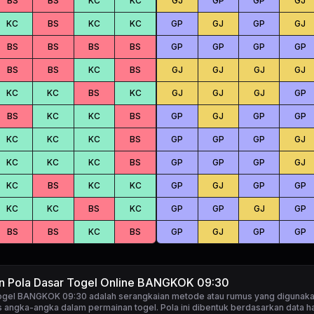
BS
BS
KC
KC
GJ
GP
GP
GJ
KC
BS
KC
KC
GP
GJ
GP
GJ
BS
BS
BS
BS
GP
GP
GP
GP
BS
BS
KC
BS
GJ
GJ
GJ
GJ
KC
KC
BS
KC
GJ
GJ
GJ
GP
BS
KC
KC
BS
GP
GJ
GP
GP
KC
KC
KC
BS
GP
GP
GP
GJ
KC
KC
KC
BS
GP
GP
GP
GJ
KC
BS
KC
KC
GP
GJ
GP
GP
KC
KC
BS
KC
GP
GP
GJ
GP
BS
BS
KC
BS
GP
GJ
GP
GP
an Pola Dasar Togel Online BANGKOK 09:30
togel BANGKOK 09:30
adalah serangkaian metode atau rumus yang digunaka
 angka-angka dalam permainan togel. Pola ini dibentuk berdasarkan data ha