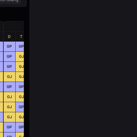
Jumlah
D
T
B
D
T
B
GP
GP
GP
KC
KC
BS
GP
GJ
GJ
KC
BS
BS
GP
GJ
GP
BS
KC
KC
GJ
GJ
GP
BS
BS
KC
GP
GP
GP
KC
BS
BS
GJ
GJ
GJ
BS
KC
BS
GJ
GP
GP
KC
BS
BS
GJ
GJ
GP
BS
BS
KC
GP
GP
GJ
BS
BS
BS