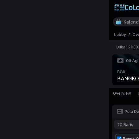
Kalend
Lobby
/
Ov
Buka :
21:30
06 Agt
BGK
BANGKO
Overview
Pola D
20 Baris
Besar-Ke