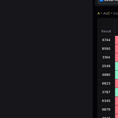
A
=
As
C
=
Co
Result
6744
8590
5194
2549
4980
6823
3787
6340
9879