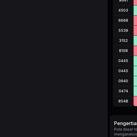
9641
4503
6668
5539
3152
8108
0445
0445
0940
0474
8548
Pengerti
Pola dasar 
menganalisis