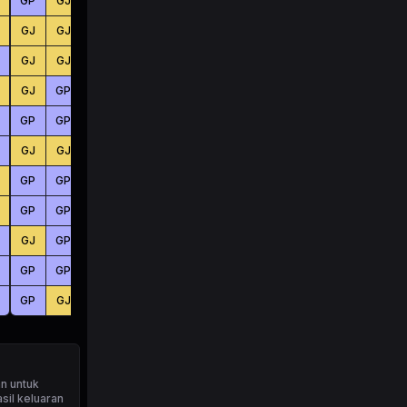
GP
GJ
GJ
BS
KC
BS
GJ
GJ
GJ
BS
BS
KC
GJ
GJ
GJ
KC
KC
BS
GJ
GP
GJ
KC
BS
KC
GP
GP
GJ
KC
BS
BS
GJ
GJ
GP
BS
KC
BS
GP
GP
GJ
KC
BS
BS
GP
GP
GJ
KC
BS
BS
GJ
GP
GP
BS
KC
KC
GP
GP
GP
KC
KC
KC
GP
GJ
GJ
KC
BS
KC
n untuk
sil keluaran