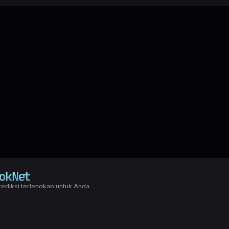
ediksi terlengkap untuk Anda.
right LXGroup. All rights reserved.
ditions
|
Privacy Policy
a dasar togel yang biasanya di pakai oleh para master angka jitu untuk predi