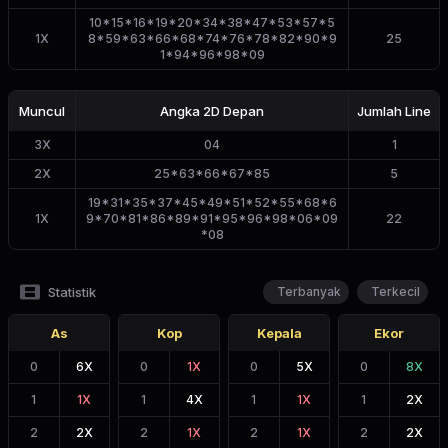
10*15*16*19*20*34*38*47*53*57*5
1
X
8*59*63*66*68*74*76*78*82*90*9
25
1*94*96*98*09
Muncul
Angka 2D
Depan
Jumlah Line
3
X
04
1
2
X
25*63*66*67*85
5
19*31*35*37*45*49*51*52*55*68*6
1
X
9*70*81*86*89*91*95*96*98*06*09
22
*08
Statistik
Terbanyak
Terkecil
As
Kop
Kepala
Ekor
0
6
X
0
1
X
0
5
X
0
8
X
1
1
X
1
4
X
1
1
X
1
2
X
2
2
X
2
1
X
2
1
X
2
2
X